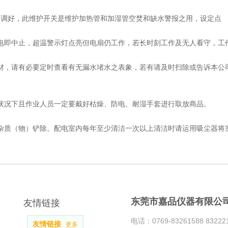
已调好，此维护开关是维护加热管和加湿管空焚和缺水警报之用，设定点
供电即中止，超温警示灯点亮但电扇仍工作，若长时刻工作及无人看守，工
器材，请有必要定时查看有无漏水堵水之表象，若有请及时扫除或告诉本公
机状况下且作业人员一定要戴好枯燥、防电、耐湿手套进行取放商品。
部杂质（物）铲除。配电室内每年至少清洁一次以上清洁时请运用吸尘器将
东莞市嘉品仪器有限公
友情链接
电话：0769-83261588 832221
友情链接
更多