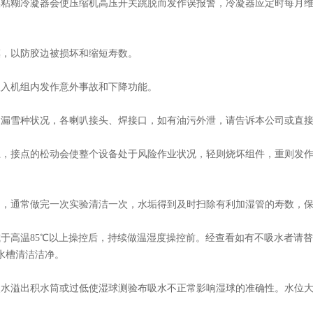
埃粘糊冷凝器会使压缩机高压开关跳脱而发作误报警，冷凝器应定时每月
摸，以防胶边被损坏和缩短寿数。
吸入机组内发作意外事故和下降功能。
走漏雪种状况，各喇叭接头、焊接口，如有油污外泄，请告诉本公司或直
上，接点的松动会使整个设备处于风险作业状况，轻则烧坏组件，重则发
出，通常做完一次实验清洁一次，水垢得到及时扫除有利加湿管的寿数，
或于高温85℃以上操控后，持续做温湿度操控前。经查看如有不吸水者请
水槽清洁洁净。
使水溢出积水筒或过低使湿球测验布吸水不正常影响湿球的准确性。水位