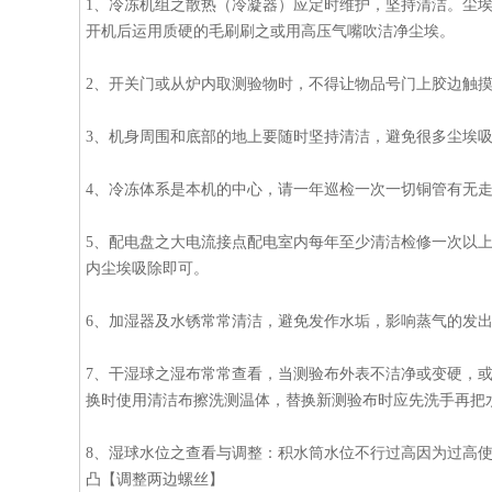
1、冷冻机组之散热（冷凝器）应定时维护，坚持清洁。尘
开机后运用质硬的毛刷刷之或用高压气嘴吹洁净尘埃。
2、开关门或从炉内取测验物时，不得让物品号门上胶边触
3、机身周围和底部的地上要随时坚持清洁，避免很多尘埃
4、冷冻体系是本机的中心，请一年巡检一次一切铜管有无
5、配电盘之大电流接点配电室内每年至少清洁检修一次以
内尘埃吸除即可。
6、加湿器及水锈常常清洁，避免发作水垢，影响蒸气的发
7、干湿球之湿布常常查看，当测验布外表不洁净或变硬，
换时使用清洁布擦洗测温体，替换新测验布时应先洗手再把
8、湿球水位之查看与调整：积水筒水位不行过高因为过高
凸【调整两边螺丝】