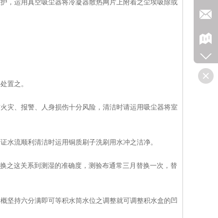
维护，运用真空吸尘器将冷凝器散热网片上附着之尘埃吸除或
接处置之。
作火灾、报警、人身损伤十分风险，清洁时请运用吸尘器将室
保证水流顺利清洁时运用铜质刷子洗刷用水冲之洁净。
替换之这关系到测湿的准确度，测验布通常三月替换一次，替
大概坚持六分满即可等积水筒水位之调整就可调整积水盒的凹