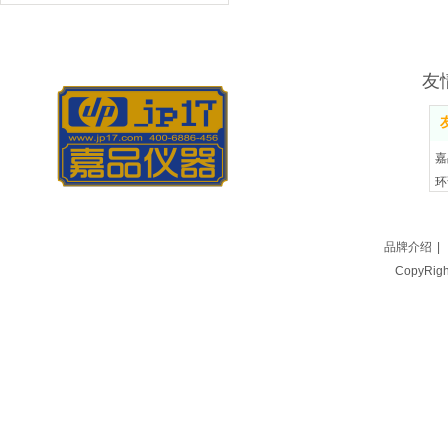
友
嘉
环
嘉
品牌介绍
|
CopyRi